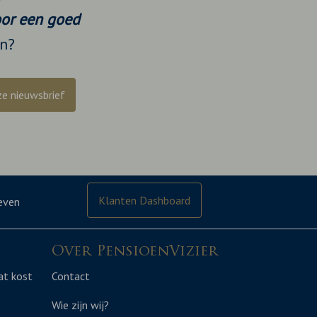
oor een goed
n?
ze nieuwsbrief
Klanten Dashboard
even
Over PensioenVizier
at kost
Contact
Wie zijn wij?