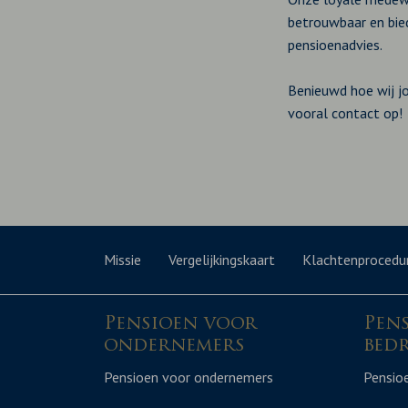
betrouwbaar en bied
pensioenadvies.
Benieuwd hoe wij j
vooral contact op!
Missie
Vergelijkingskaart
Klachtenprocedu
Pensioen voor
Pen
ondernemers
bedr
Pensioen voor ondernemers
Pensioe