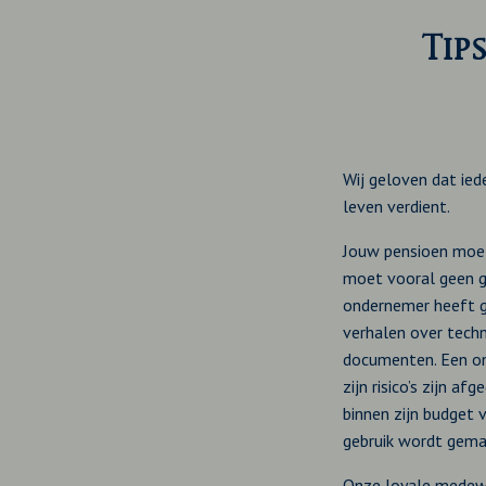
Tip
Wij geloven dat ied
leven verdient.
Jouw pensioen moet 
moet vooral geen g
ondernemer heeft g
verhalen over techn
documenten. Een on
zijn risico’s zijn af
binnen zijn budget 
gebruik wordt gemaa
Onze loyale medewer