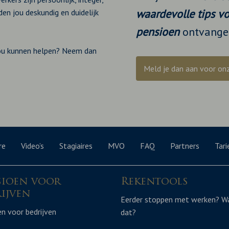
waardevolle tips v
en jou deskundig en duidelijk
pensioen
ontvange
ou kunnen helpen?
Neem dan
Meld je dan aan voor on
re
Video’s
Stagiaires
MVO
FAQ
Partners
Tari
sioen voor
Rekentools
ijven
Eerder stoppen met werken? W
n voor bedrijven
dat?