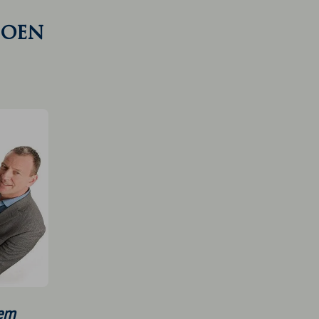
ioen
eem