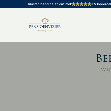
Klanten beoordelen ons met:
4.9 beoorde
Be
Wij