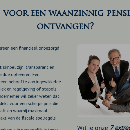
s voor een waanzinnig pens
ontvangen?
ereen een financieel onbezorgd
simpel zijn, transparant en
edoe opleveren. Een
een behoefte aan ingewikkelde
iek en regelgeving of stapels
dernemer wil zeker weten dat
gedekt voor een scherpe prijs die
valt en waarbij maximaal
kt van de fiscale spelregels.
Wil je onze
7 extr
kers zijn persoonlijk, integer,