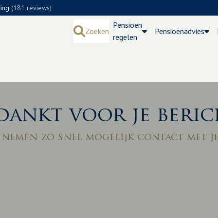
ling
(181 reviews)
Pensioen
Zoeken
Pensioenadvies
regelen
dankt voor je beric
 nemen zo snel mogelijk contact met je