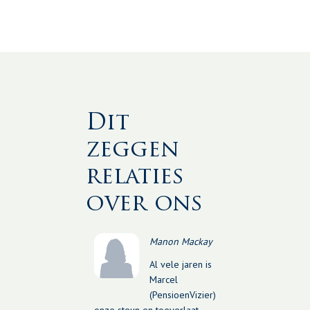
Dit
zeggen
relaties
over ons
Manon Mackay
Al vele jaren is
Marcel
(PensioenVizier)
onze steun en toeverlaat