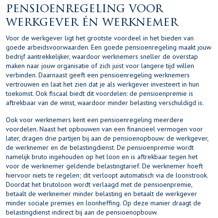
pensioenregeling voor
werkgever én werknemer
Voor de werkgever ligt het grootste voordeel in het bieden van
goede arbeidsvoorwaarden. Een goede pensioenregeling maakt jouw
bedrijf aantrekkelijker, waardoor werknemers sneller de overstap
maken naar jouw organisatie of zich juist voor langere tijd willen
verbinden. Daarnaast geeft een pensioenregeling werknemers
vertrouwen en laat het zien dat je als werkgever investeert in hun
toekomst. Ook fiscaal biedt dit voordelen: de pensioenpremie is
aftrekbaar van de winst, waardoor minder belasting verschuldigd is.
Ook voor werknemers kent een pensioenregeling meerdere
voordelen. Naast het opbouwen van een financieel vermogen voor
later, dragen drie partijen bij aan de pensioenopbouw: de werkgever,
de werknemer en de
belastingdienst
. De pensioenpremie wordt
namelijk bruto ingehouden op het loon en is aftrekbaar tegen het
voor de werknemer geldende belastingtarief. De werknemer hoeft
hiervoor niets te regelen; dit verloopt automatisch via de loonstrook.
Doordat het brutoloon wordt verlaagd met de pensioenpremie,
betaalt de werknemer minder belasting en betaalt de werkgever
minder sociale premies en loonheffing. Op deze manier draagt de
belastingdienst indirect bij aan de pensioenopbouw.