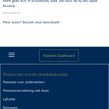
heeft geen AOV of broodfonds, want “dat risico wil hij wel lopen”.
Bovendi…
Lees meer
Meer lezen?
Bezoek onze kennisbank!
Klanten Dashboard
Pensioen voor ondernemers
Pensioen voor ondernemers
Pensioenverzekering niet doen
Lijfrente
Beleggen