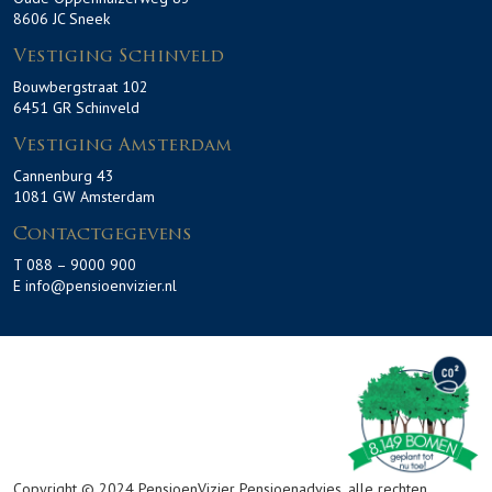
8606 JC Sneek
Vestiging Schinveld
Bouwbergstraat 102
6451 GR Schinveld
Vestiging Amsterdam
Cannenburg 43
1081 GW Amsterdam
Contactgegevens
T 088 – 9000 900
E info@pensioenvizier.nl
Copyright © 2024 PensioenVizier Pensioenadvies, alle rechten