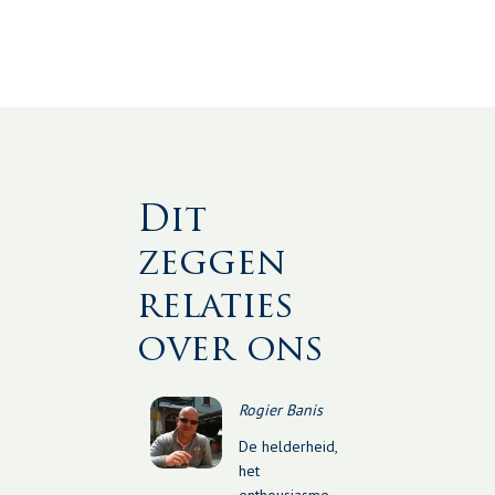
Dit
zeggen
relaties
over ons
Rogier Banis
De helderheid,
het