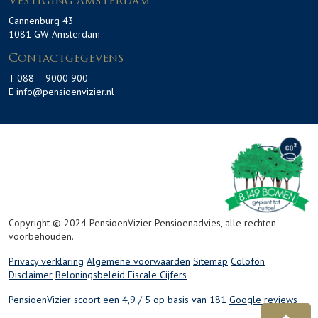
Vestiging Amsterdam
Cannenburg 43
1081 GW Amsterdam
Contactgegevens
T 088 – 9000 900
E info@pensioenvizier.nl
Copyright © 2024 PensioenVizier Pensioenadvies, alle rechten
voorbehouden.
Privacy verklaring
Algemene voorwaarden
Sitemap
Colofon
Disclaimer
Beloningsbeleid
Fiscale Cijfers
PensioenVizier scoort een 4,9 / 5 op basis van 181
Google reviews