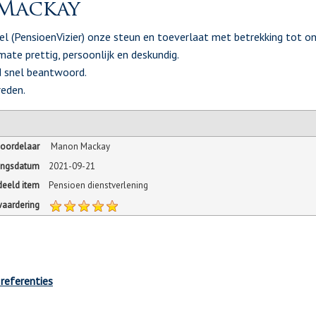
Mackay
cel (PensioenVizier) onze steun en toeverlaat met betrekking tot on
mate prettig, persoonlijk en deskundig.
d snel beantwoord.
reden.
oordelaar
Manon Mackay
ingsdatum
2021-09-21
eeld item
Pensioen dienstverlening
waardering
 referenties