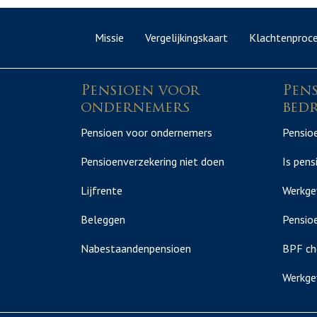
Missie
Vergelijkingskaart
Klachtenproc
Pensioen voor
Pen
ondernemers
bedr
Pensioen voor ondernemers
Pensioe
Pensioenverzekering niet doen
Is pens
Lijfrente
Werkge
Beleggen
Pensioe
Nabestaandenpensioen
BPF ch
Werkge