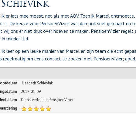
 Schievink
t ik er iets mee moest, net als met AOV. Toen ik Marcel ontmoette, 
nt is. De keuze voor PensioenVizier was dan ook snel gemaakt en to
 wij ons er niet druk over hoeven te maken, PensioenVizier regelt 
in minder tijd.
ik leer op een leuke manier van Marcel en zijn team die echt gepass
ies regelmatig om eens contact te zoeken met PensioenVizier; goed,
oordelaar
Liesbeth Schievink
ingsdatum
2017-01-09
eeld item
Dienstverlening PensioenVizier
waardering