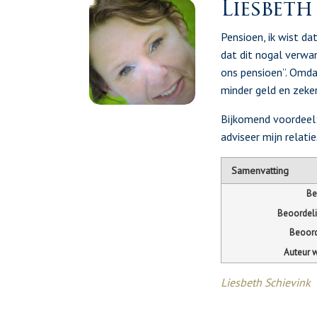
Liesbeth
Pensioen, ik wist da
dat dit nogal verwa
ons pensioen”. Omdat
minder geld en zeker 
Bijkomend voordeel: 
adviseer mijn relat
Samenvatting
Be
Beoordel
Beoord
Auteur 
Liesbeth Schievink