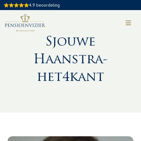
4.9 beoordeling
Een van onze relaties aan het woord
Sjouwe
Haanstra-
het4kant