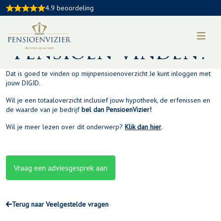
Waar kan ik een
4.9 beoordeling
overzicht van mijn
pensioen vinden?
Dat is goed te vinden op
mijnpensioenoverzicht
Je kunt inloggen met
jouw DIGID.
Wil je een totaaloverzicht inclusief jouw hypotheek, de erfenissen en
de waarde van je bedrijf
bel dan PensioenVizier!
Wil je meer lezen over dit onderwerp?
Klik dan hier
.
Vraag een adviesgesprek aan
Terug naar Veelgestelde vragen