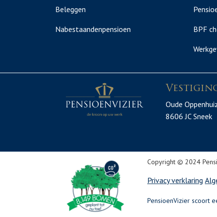
Beleggen
Pensioe
Nabestaandenpensioen
BPF ch
Werkge
Vestigin
Oude Oppenhui
8606 JC Sneek
Copyright © 2024 Pensi
Privacy verklaring
Alg
PensioenVizier scoort e