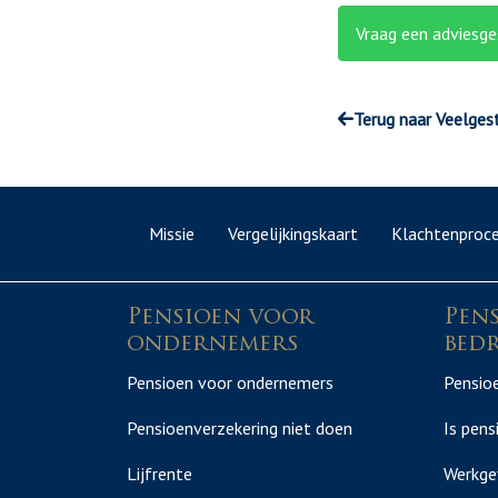
Vraag een adviesge
Terug naar Veelges
Missie
Vergelijkingskaart
Klachtenproc
Pensioen voor
Pen
ondernemers
bedr
Pensioen voor ondernemers
Pensioe
Pensioenverzekering niet doen
Is pens
Lijfrente
Werkge