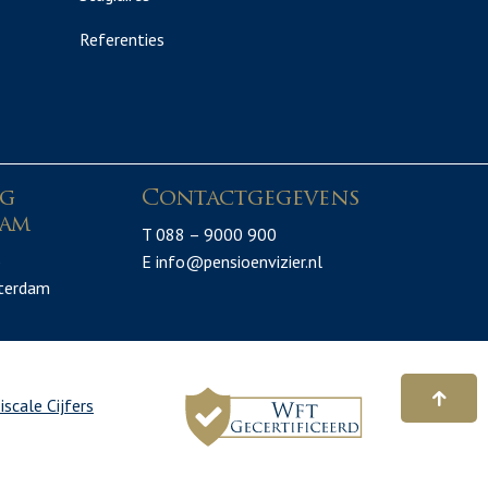
Referenties
ng
Contactgegevens
am
T 088 – 9000 900
3
E info@pensioenvizier.nl
terdam
iscale Cijfers