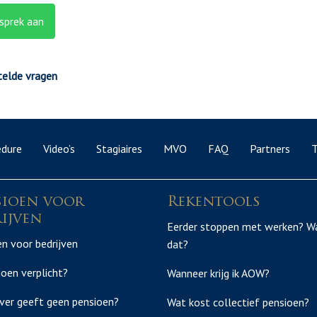
sprek aan
telde vragen
edure
Video’s
Stagiaires
MVO
FAQ
Partners
T
sioen voor
Rekentools
ijven
Eerder stoppen met werken? W
n voor bedrijven
dat?
ioen verplicht?
Wanneer krijg ik AOW?
ver geeft geen pensioen?
Wat kost collectief pensioen?