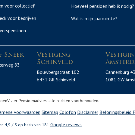
n voor collectief
Hoeveel pensioen heb ik nodig?
eck voor bedrijven
Wat is mijn jaarruimte?
verspensioen
g Sneek
Vestiging
Vestigi
Schinveld
Amsterd
zerweg 83
Bouwbergstraat 102
Cannenburg 4
6451 GR Schinveld
1081 GW Ams
oenVizier Pensioenadvies, alle rechten voorbehouden.
emene voorwaarden
Sitemap
Colofon
Disclaimer
Beloningsbeleid
F
Google reviews
en 4,9 / 5 op basis van 181