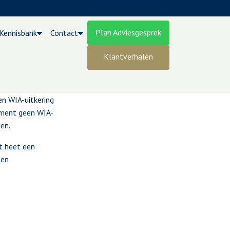
Plan Adviesgesprek
Kennisbank
Contact
Klantverhalen
spensioen?
en WIA-uitkering
oment geen WIA-
en.
t heet een
gen