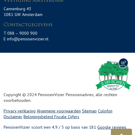
Vestiging Amsterdam
Cannenburg 43
1081 GW Amsterdam
Contactgegevens
T 088 – 9000 900
E info@pensioenvizier.nl
Copyright © 2024 PensioenVizier Pensioenadvies, alle rechten
voorbehouden.
Privacy verklaring
Algemene voorwaarden
Sitemap
Colofon
Disclaimer
Beloningsbeleid
Fiscale Cijfers
PensioenVizier scoort een 4,9 / 5 op basis van 181
Google reviews