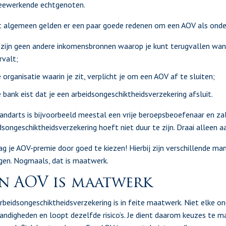
ewerkende echtgenoten.
t algemeen gelden er een paar goede redenen om een AOV als ondern
 zijn geen andere inkomensbronnen waarop je kunt terugvallen wan
rvalt;
 organisatie waarin je zit, verplicht je om een AOV af te sluiten;
 bank eist dat je een arbeidsongeschiktheidsverzekering afsluit.
andarts is bijvoorbeeld meestal een vrije beroepsbeoefenaar en z
dsongeschiktheidsverzekering hoeft niet duur te zijn. Draai alleen 
ag je AOV-premie door goed te kiezen! Hierbij zijn verschillende m
gen. Nogmaals, dat is maatwerk.
n AOV is maatwerk
rbeidsongeschiktheidsverzekering is in feite maatwerk. Niet elke on
ndigheden en loopt dezelfde risico’s. Je dient daarom keuzes te ma