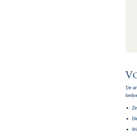
Vo
De ar
bedoe
Ze
Di
Vr