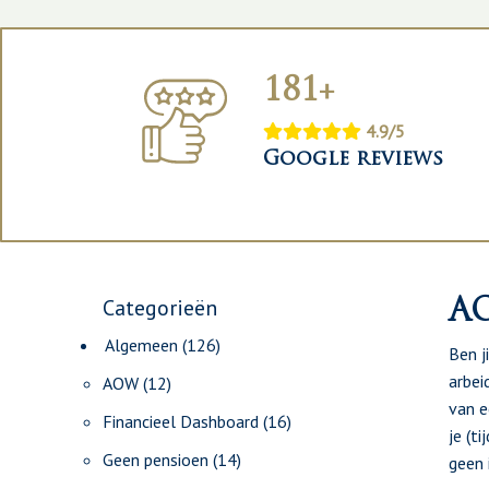
181+
4.9/5
Google reviews
Categorieën
A
Algemeen
(126)
Ben j
arbei
AOW
(12)
van e
Financieel Dashboard
(16)
je (t
Geen pensioen
(14)
geen 