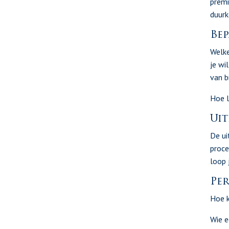
premi
duurk
Bep
Welke
je wi
van b
Hoe l
Ui
De ui
proce
loop 
Per
Hoe k
Wie e