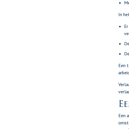
Me
In he
Er
ve
De
De
Een t
arbei
Verla
verla
Ee
Een a
omsta