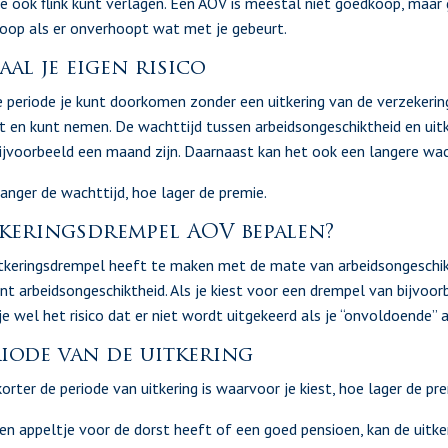
e ook flink kunt verlagen. Een AOV is meestal niet goedkoop, maa
oop als er onverhoopt wat met je gebeurt.
aal je eigen risico
 periode je kunt doorkomen zonder een uitkering van de verzekering 
lt en kunt nemen. De wachttijd tussen arbeidsongeschiktheid en uitkeri
ijvoorbeeld een maand zijn. Daarnaast kan het ook een langere wacht
anger de wachttijd, hoe lager de premie.
tkeringsdrempel AOV bepalen?
tkeringsdrempel heeft te maken met de mate van arbeidsongeschik
nt arbeidsongeschiktheid. Als je kiest voor een drempel van bijvoo
je wel het risico dat er niet wordt uitgekeerd als je “onvoldoende” 
iode van de uitkering
orter de periode van uitkering is waarvoor je kiest, hoe lager de pr
en appeltje voor de dorst heeft of een goed pensioen, kan de uitke