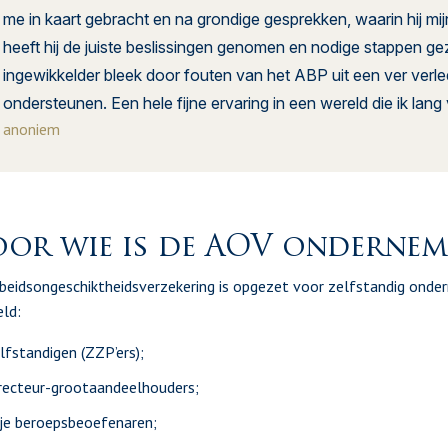
me in kaart gebracht en na grondige gesprekken, waarin hij mijn
heeft hij de juiste beslissingen genomen en nodige stappen gez
ingewikkelder bleek door fouten van het ABP uit een ver verlede
ondersteunen. Een hele fijne ervaring in een wereld die ik la
anoniem
or wie is de AOV ondernem
beidsongeschiktheidsverzekering is opgezet voor zelfstandig ond
ld:
lfstandigen (ZZP’ers);
recteur-grootaandeelhouders;
ije beroepsbeoefenaren;