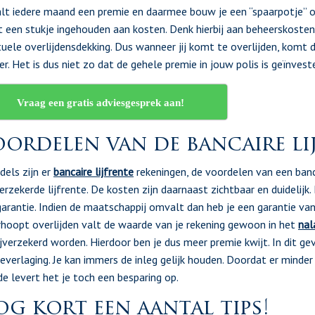
lt iedere maand een premie en daarmee bouw je een “spaarpotje” o
 een stukje ingehouden aan kosten. Denk hierbij aan beheerskosten
uele overlijdensdekking. Dus wanneer jij komt te overlijden, komt 
er. Het is dus niet zo dat de gehele premie in jouw polis is geïnves
Vraag een gratis adviesgesprek aan!
ordelen van de bancaire li
dels zijn er
bancaire lijfrente
rekeningen, de voordelen van een bancai
erzekerde lijfrente. De kosten zijn daarnaast zichtbaar en duidelijk.
arantie. Indien de maatschappij omvalt dan heb je een garantie van
hoopt overlijden valt de waarde van je rekening gewoon in het
nal
ijverzekerd worden. Hierdoor ben je dus meer premie kwijt. In dit gev
everlaging. Je kan immers de inleg gelijk houden. Doordat er mind
e levert het je toch een besparing op.
g kort een aantal tips!