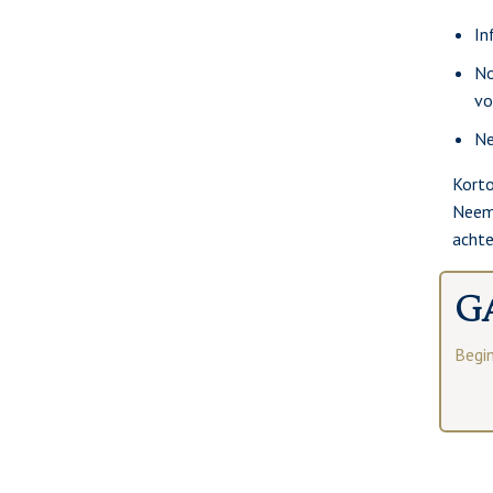
In
No
vo
Ne
Korto
Neem 
acht
Ga
Begi