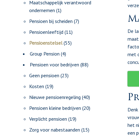
Maatschappelijk verantwoord
verze
ondernemen
(1)
Ma
Pensioen bij scheiden
(7)
De la
Pensioenleeftijd
(11)
maats
Pensioenstelsel
(55)
facto
Group Pension
(4)
met d
concu
Pensioen voor bedrijven
(88)
Geen pensioen
(23)
Kosten
(19)
Pr
Nieuwe pensioenregeling
(40)
Pensioen kleine bedrijven
(20)
Denk 
vrouw
Verplicht pensioen
(19)
het n
Zorg voor nabestaanden
(15)
een p