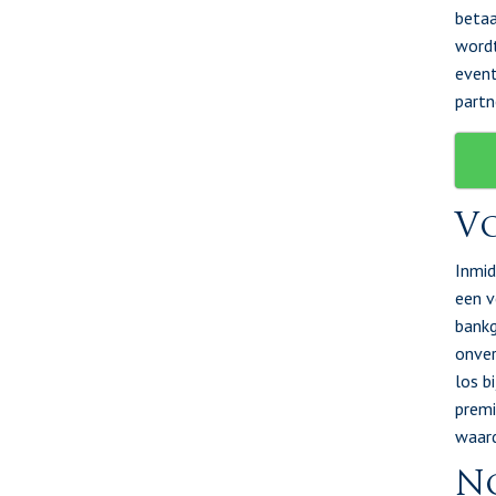
betaa
wordt
event
partn
Vo
Inmid
een v
bankg
onver
los b
premi
waard
No