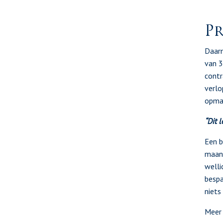
Pr
Daarn
van 3
contr
verlo
opmak
“Dit 
Een b
maand
welli
bespa
niets 
Meer 