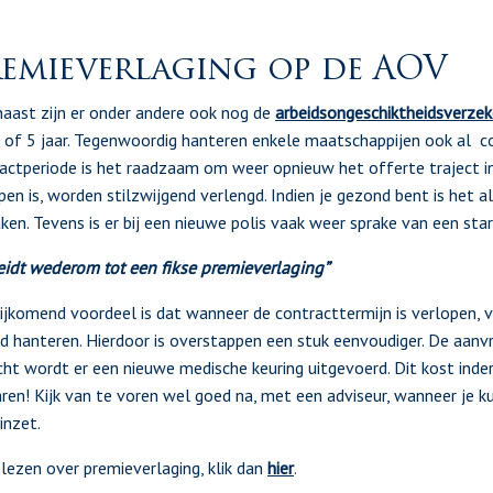
emieverlaging op de AOV
aast zijn er onder andere ook nog de
arbeidsongeschiktheidsverzek
 of 5 jaar. Tegenwoordig hanteren enkele maatschappijen ook al co
actperiode is het raadzaam om weer opnieuw het offerte traject in
pen is, worden stilzwijgend verlengd. Indien je gezond bent is het 
en. Tevens is er bij een nieuwe polis vaak weer sprake van een start
leidt wederom tot een fikse premieverlaging”
ijkomend voordeel is dat wanneer de contracttermijn is verlopen,
 hanteren. Hierdoor is overstappen een stuk eenvoudiger. De aanv
cht wordt er een nieuwe medische keuring uitgevoerd. Dit kost inder
ren! Kijk van te voren wel goed na, met een adviseur, wanneer je k
inzet.
lezen over premieverlaging, klik dan
hier
.