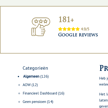
181+
4.9/5
Google reviews
Categorieën
Pr
Algemeen
(126)
Heb j
welee
AOW
(12)
Financieel Dashboard
(16)
Het l
laten
Geen pensioen
(14)
geve