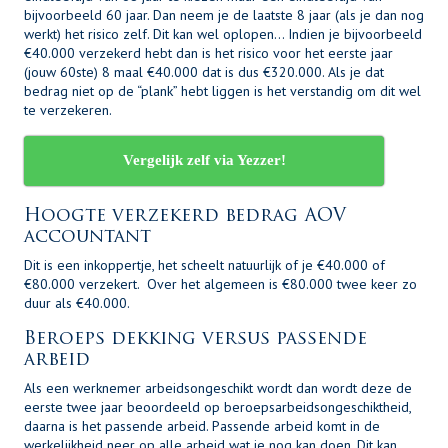
bijvoorbeeld 60 jaar. Dan neem je de laatste 8 jaar (als je dan nog
werkt) het risico zelf. Dit kan wel oplopen… Indien je bijvoorbeeld
€40.000 verzekerd hebt dan is het risico voor het eerste jaar
(jouw 60ste) 8 maal €40.000 dat is dus €320.000. Als je dat
bedrag niet op de “plank” hebt liggen is het verstandig om dit wel
te verzekeren.
Vergelijk zelf via Yezzer!
Hoogte verzekerd bedrag AOV
accountant
Dit is een inkoppertje, het scheelt natuurlijk of je €40.000 of
€80.000 verzekert. Over het algemeen is €80.000 twee keer zo
duur als €40.000.
Beroeps dekking versus passende
arbeid
Als een werknemer arbeidsongeschikt wordt dan wordt deze de
eerste twee jaar beoordeeld op beroepsarbeidsongeschiktheid,
daarna is het passende arbeid. Passende arbeid komt in de
werkelijkheid neer op alle arbeid wat je nog kan doen. Dit kan