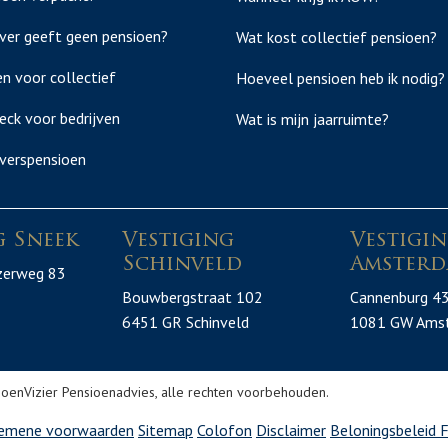
ver geeft geen pensioen?
Wat kost collectief pensioen?
n voor collectief
Hoeveel pensioen heb ik nodig?
eck voor bedrijven
Wat is mijn jaarruimte?
verspensioen
g Sneek
Vestiging
Vestigi
Schinveld
Amsterd
zerweg 83
Bouwbergstraat 102
Cannenburg 4
6451 GR Schinveld
1081 GW Ams
oenVizier Pensioenadvies, alle rechten voorbehouden.
emene voorwaarden
Sitemap
Colofon
Disclaimer
Beloningsbeleid
F