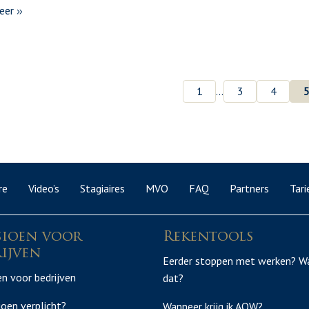
eer
1
…
3
4
re
Video’s
Stagiaires
MVO
FAQ
Partners
Tari
sioen voor
Rekentools
ijven
Eerder stoppen met werken? W
n voor bedrijven
dat?
ioen verplicht?
Wanneer krijg ik AOW?