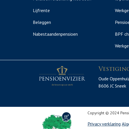
Lijfrente
Werkge
Beleggen
Pensioe
Nabestaandenpensioen
BPF ch
Werkge
Vestigin
Oude Oppenhui
8606 JC Sneek
Copyright © 2024 Pensi
Privacy verklaring
Alg