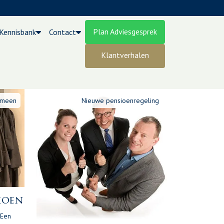
Plan Adviesgesprek
Kennisbank
Contact
Klantverhalen
egeling
emeen
Nieuwe pensioenregeling
ioen
 Een