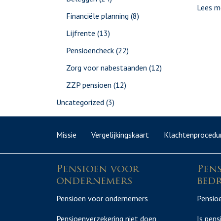
Lees m
Financiële planning
(8)
Lijfrente
(13)
Pensioencheck
(22)
Zorg voor nabestaanden
(12)
ZZP pensioen
(12)
Uncategorized
(3)
Missie
Vergelijkingskaart
Klachtenprocedu
Pensioen voor
Pen
ondernemers
bedr
Pensioen voor ondernemers
Pensioe
Pensioenverzekering niet doen
Is pens