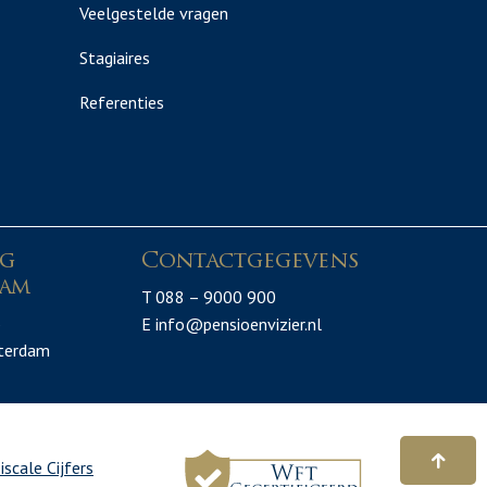
Veelgestelde vragen
Stagiaires
Referenties
ng
Contactgegevens
am
T 088 – 9000 900
3
E info@pensioenvizier.nl
terdam
iscale Cijfers