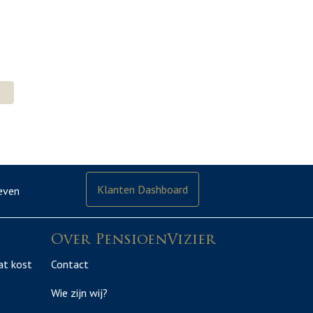
5
Klanten Dashboard
even
Over PensioenVizier
at kost
Contact
Wie zijn wij?