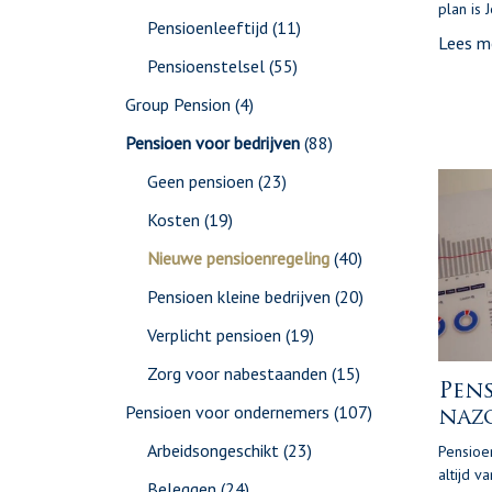
plan is 
Pensioenleeftijd
(11)
Lees m
Pensioenstelsel
(55)
Group Pension
(4)
Pensioen voor bedrijven
(88)
Geen pensioen
(23)
Kosten
(19)
Nieuwe pensioenregeling
(40)
Pensioen kleine bedrijven
(20)
Verplicht pensioen
(19)
Zorg voor nabestaanden
(15)
Pen
Pensioen voor ondernemers
(107)
naz
Arbeidsongeschikt
(23)
Pensioen
altijd v
Beleggen
(24)