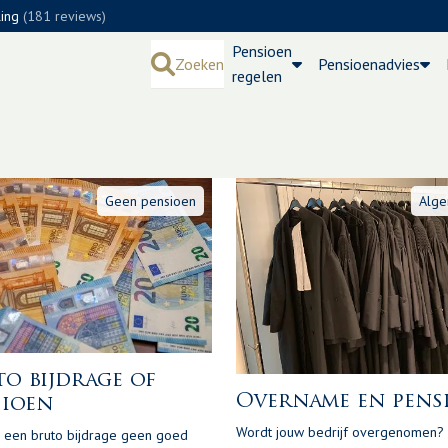
ling
(181 reviews)
Pensioen
Zoeken
Pensioenadvies
regelen
k: Nieuwe pensioenr
Geen pensioen
Alg
o bijdrage of
Overname en pens
sioen
Wordt jouw bedrijf overgenomen?
een bruto bijdrage geen goed