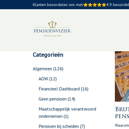
Klanten beoordelen ons met:
4.9 beoorde
Rubrie
Categorieën
Algemeen
(126)
AOW
(12)
Financieel Dashboard
(16)
Geen pensioen
(14)
Maatschappelijk verantwoord
Brut
ondernemen
(1)
pen
Waarom 
Pensioen bij scheiden
(7)