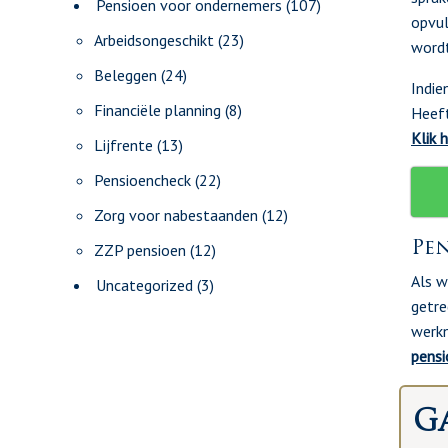
Pensioen voor ondernemers
(107)
opvul
Arbeidsongeschikt
(23)
wordt
Beleggen
(24)
Indie
Financiële planning
(8)
Heeft
Klik h
Lijfrente
(13)
Pensioencheck
(22)
Zorg voor nabestaanden
(12)
Pen
ZZP pensioen
(12)
Als w
Uncategorized
(3)
getre
werkn
pens
Ga