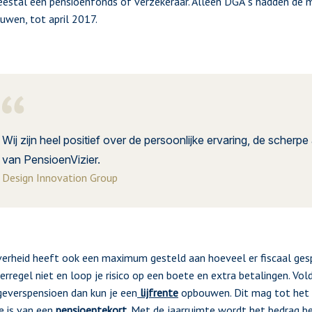
estal een pensioenfonds of verzekeraar. Alleen DGA´s hadden de mo
uwen, tot april 2017.
Wij zijn heel positief over de persoonlijke ervaring, de sche
van PensioenVizier.
Design Innovation Group
erheid heeft ook een maximum gesteld aan hoeveel er fiscaal ge
rregel niet en loop je risico op een boete en extra betalingen. Vol
everspensioen dan kun je een
lijfrente
opbouwen. Dit mag tot het j
e is van een
pensioentekort
. Met de jaarruimte wordt het bedrag b