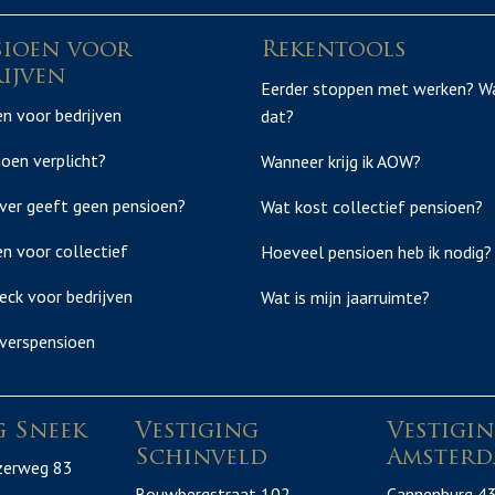
sioen voor
Rekentools
ijven
Eerder stoppen met werken? W
n voor bedrijven
dat?
ioen verplicht?
Wanneer krijg ik AOW?
ver geeft geen pensioen?
Wat kost collectief pensioen?
n voor collectief
Hoeveel pensioen heb ik nodig?
eck voor bedrijven
Wat is mijn jaarruimte?
verspensioen
g Sneek
Vestiging
Vestigi
Schinveld
Amsterd
zerweg 83
Bouwbergstraat 102
Cannenburg 4