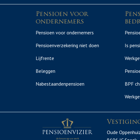
Pensioen voor
Pen
ondernemers
bedr
Pensioen voor ondernemers
Pensioe
Pensioenverzekering niet doen
Is pens
Lijfrente
Werkge
Beleggen
Pensioe
Nabestaandenpensioen
BPF ch
Werkge
Vestigin
Oude Oppenhui
8606 JC Sneek