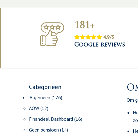
181+
4.9/5
Google reviews
Categorieën
Om
Algemeen
(126)
Om ge
AOW
(12)
He
Financieel Dashboard
(16)
zo
Geen pensioen
(14)
He