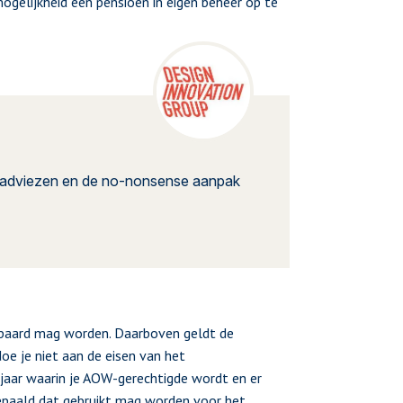
gelijkheid een pensioen in eigen beheer op te
rpe adviezen en de no-nonsense aanpak
spaard mag worden. Daarboven geldt de
doe je niet aan de eisen van het
aar waarin je AOW-gerechtigde wordt en er
epaald dat gebruikt mag worden voor het