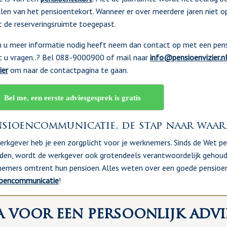
len van het pensioentekort. Wanneer er over meerdere jaren niet o
 de reserveringsruimte toegepast.
n u meer informatie nodig heeft neem dan contact op met een pens
 u vragen..? Bel 088-9000900 of mail naar
info@pensioenvizier.n
ier
om naar de contactpagina te gaan.
Bel me, een eerste adviesgesprek is gratis
sioencommunicatie, de stap naar waar
erkgever heb je een zorgplicht voor je werknemers. Sinds de Wet p
den, wordt de werkgever ook grotendeels verantwoordelijk gehoud
emers omtrent hun pensioen. Alles weten over een goede pensioe
ioencommunicatie
!
 voor een persoonlijk advi