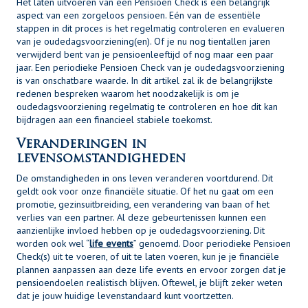
Het laten uitvoeren van een Pensioen Check is een belangrijk
aspect van een zorgeloos pensioen. Eén van de essentiële
stappen in dit proces is het regelmatig controleren en evalueren
van je oudedagsvoorziening(en). Of je nu nog tientallen jaren
verwijderd bent van je pensioenleeftijd of nog maar een paar
jaar. Een periodieke Pensioen Check van je oudedagsvoorziening
is van onschatbare waarde. In dit artikel zal ik de belangrijkste
redenen bespreken waarom het noodzakelijk is om je
oudedagsvoorziening regelmatig te controleren en hoe dit kan
bijdragen aan een financieel stabiele toekomst.
Veranderingen in
levensomstandigheden
De omstandigheden in ons leven veranderen voortdurend. Dit
geldt ook voor onze financiële situatie. Of het nu gaat om een
promotie, gezinsuitbreiding, een verandering van baan of het
verlies van een partner. Al deze gebeurtenissen kunnen een
aanzienlijke invloed hebben op je oudedagsvoorziening. Dit
worden ook wel “
life events
” genoemd. Door periodieke Pensioen
Check(s) uit te voeren, of uit te laten voeren, kun je je financiële
plannen aanpassen aan deze life events en ervoor zorgen dat je
pensioendoelen realistisch blijven. Oftewel, je blijft zeker weten
dat je jouw huidige levenstandaard kunt voortzetten.