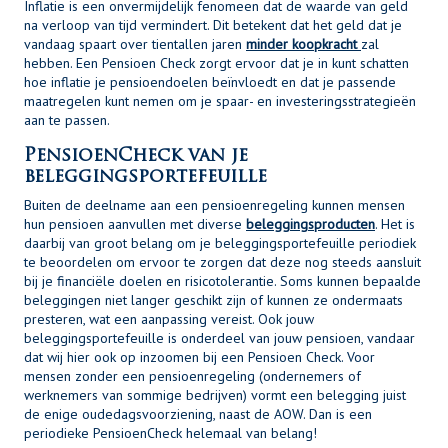
Inflatie is een onvermijdelijk fenomeen dat de waarde van geld
na verloop van tijd vermindert. Dit betekent dat het geld dat je
vandaag spaart over tientallen jaren
minder koopkracht
zal
hebben. Een Pensioen Check zorgt ervoor dat je in kunt schatten
hoe inflatie je pensioendoelen beïnvloedt en dat je passende
maatregelen kunt nemen om je spaar- en investeringsstrategieën
aan te passen.
PensioenCheck van je
beleggingsportefeuille
Buiten de deelname aan een pensioenregeling kunnen mensen
hun pensioen aanvullen met diverse
beleggingsproducten
. Het is
daarbij van groot belang om je beleggingsportefeuille periodiek
te beoordelen om ervoor te zorgen dat deze nog steeds aansluit
bij je financiële doelen en risicotolerantie. Soms kunnen bepaalde
beleggingen niet langer geschikt zijn of kunnen ze ondermaats
presteren, wat een aanpassing vereist. Ook jouw
beleggingsportefeuille is onderdeel van jouw pensioen, vandaar
dat wij hier ook op inzoomen bij een Pensioen Check. Voor
mensen zonder een pensioenregeling (ondernemers of
werknemers van sommige bedrijven) vormt een belegging juist
de enige oudedagsvoorziening, naast de AOW. Dan is een
periodieke PensioenCheck helemaal van belang!