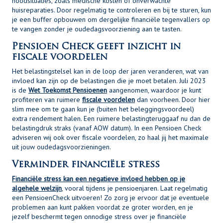
noodsituaties, zoals medische kosten of onverwachte
huisreparaties. Door regelmatig te controleren en bij te sturen, kun
je een buffer opbouwen om dergelijke financiële tegenvallers op
te vangen zonder je oudedagsvoorziening aan te tasten.
Pensioen Check geeft inzicht in
fiscale voordelen
Het belastingstelsel kan in de loop der jaren veranderen, wat van
invloed kan zijn op de belastingen die je moet betalen. Juli 2023
is de
Wet Toekomst Pensioenen
aangenomen, waardoor je kunt
profiteren van ruimere
fiscale voordelen
dan voorheen. Door hier
slim mee om te gaan kun je (buiten het beleggingsvoordeel)
extra rendement halen. Een ruimere belastingteruggaaf nu dan de
belastingdruk straks (vanaf AOW datum). In een Pensioen Check
adviseren wij ook over fiscale voordelen, zo haal jij het maximale
uit jouw oudedagsvoorzieningen.
Verminder financiële stress
Financiële stress kan een negatieve invloed hebben op je
algehele welzijn
, vooral tijdens je pensioenjaren. Laat regelmatig
een PensioenCheck uitvoeren! Zo zorg je ervoor dat je eventuele
problemen aan kunt pakken voordat ze groter worden, en je
jezelf beschermt tegen onnodige stress over je financiële