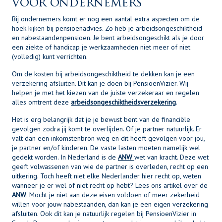
voor ondernemers
Bij ondernemers komt er nog een aantal extra aspecten om de
hoek kijken bij pensioenadvies. Zo heb je arbeidsongeschiktheid
en nabestaandenpensioen. Je bent arbeidsongeschikt als je door
een ziekte of handicap je werkzaamheden niet meer of niet
(volledig) kunt verrichten.
Om de kosten bij arbeidsongeschiktheid te dekken kan je een
verzekering afsluiten. Dit kan je doen bij PensioenVizier. Wij
helpen je met het kiezen van de juiste verzekeraar en regelen
alles omtrent deze
arbeidsongeschiktheidsverzekering
.
Het is erg belangrijk dat je je bewust bent van de financiële
gevolgen zodra jij komt te overlijden. Of je partner natuurlijk. Er
valt dan een inkomstenbron weg en dit heeft gevolgen voor jou,
je partner en/of kinderen. De vaste lasten moeten namelijk wel
gedekt worden. In Nederland is de
ANW
wet van kracht. Deze wet
geeft volwassenen van wie de partner is overleden, recht op een
uitkering. Toch heeft niet elke Nederlander hier recht op, weten
wanneer je er wel of niet recht op hebt? Lees ons artikel over de
ANW
. Mocht je niet aan deze eisen voldoen of meer zekerheid
willen voor jouw nabestaanden, dan kan je een eigen verzekering
afsluiten. Ook dit kan je natuurlijk regelen bij PensioenVizier in