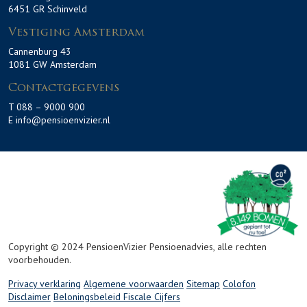
6451 GR Schinveld
Vestiging Amsterdam
Cannenburg 43
1081 GW Amsterdam
Contactgegevens
T 088 – 9000 900
E info@pensioenvizier.nl
Copyright © 2024 PensioenVizier Pensioenadvies, alle rechten
voorbehouden.
Privacy verklaring
Algemene voorwaarden
Sitemap
Colofon
Disclaimer
Beloningsbeleid
Fiscale Cijfers