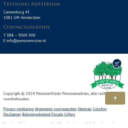
Vestiging Amsterdam
Cannenburg 43
1081 GW Amsterdam
Contactgegevens
T 088 – 9000 900
E info@pensioenvizier.nl
Copyright © 2024 PensioenVizier Pensioenadvies, alle rechten
voorbehouden.
Privacy verklaring
Algemene voorwaarden
Sitemap
Colofon
Disclaimer
Beloningsbeleid
Fiscale Cijfers
PensioenVizier scoort een 4,9 / 5 op basis van 181
Google reviews