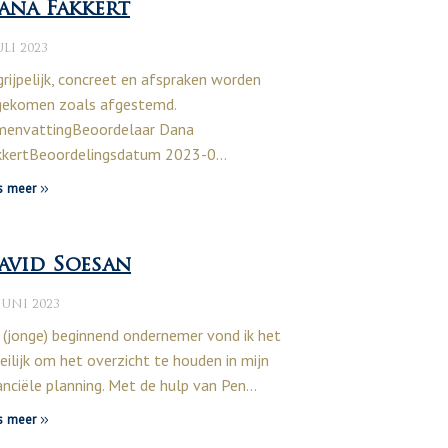
ana Fakkert
ULI 2023
rijpelijk, concreet en afspraken worden
gekomen zoals afgestemd.
menvattingBeoordelaar Dana
kkertBeoordelingsdatum 2023-0…
s meer
avid Soesan
JUNI 2023
 (jonge) beginnend ondernemer vond ik het
ilijk om het overzicht te houden in mijn
anciële planning. Met de hulp van Pen…
s meer