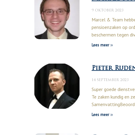
9 OKTOBER 2023
Marcel & Team hebbe
pensioenzaken op orde
beschermen tegen dive
Lees meer
Pieter Rude
14 SEPTEMBER 2023
Super goede dienstver
Te zaken kundig en ze
SamenvattingBeoord
Lees meer