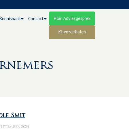
Plan Adviesgesprek
Kennisbank
Contact
Klantverhalen
ernemers
olf Smit
SEPTEMBER 2024