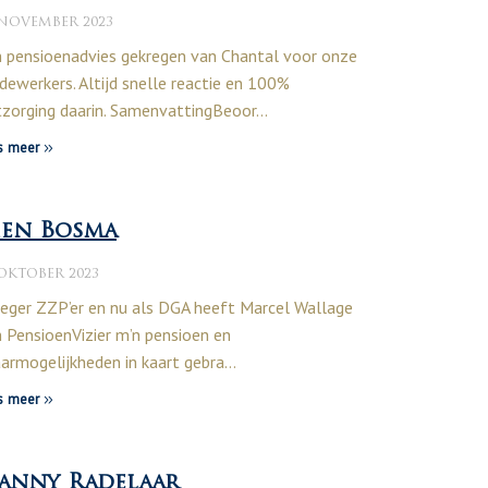
 NOVEMBER 2023
n pensioenadvies gekregen van Chantal voor onze
ewerkers. Altijd snelle reactie en 100%
zorging daarin. SamenvattingBeoor…
s meer
ien Bosma
 OKTOBER 2023
eger ZZP’er en nu als DGA heeft Marcel Wallage
 PensioenVizier m’n pensioen en
armogelijkheden in kaart gebra…
s meer
anny Radelaar