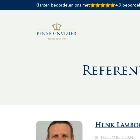
Klanten beoordelen ons met:
4.9 beoorde
Referen
Henk Lambo
20 DECEMBER 2024