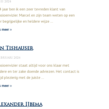
EI 2024
4 jaar ben ik een zeer tevreden klant van
sioenvizier. Marcel en zijn team weten op een
r begrijpelijke en heldere wijze …
s meer
an Tishauser
EBRUARI 2024
sioenvizier staat altijd voor ons klaar met
dere en ter zake doende adviezen. Het contact is
ijd plezierig met de juiste …
s meer
lexander IJbema