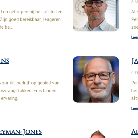
8 M
 en geholpen bij het afsluiten
Al 
Zijn goed bereikbaar, reageren
Pen
 de be…
zee
Lee
ins
J
9 F
voor dit bedrijf op gebied van
Pen
svraagstukken. Er is binnen
hel
 ervaring…
alt
Lee
eyman-Jones
A