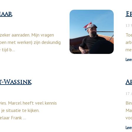
haar
E
13 
 zeker aanraden. Mijn vragen
Toe
pen met werken) zijn deskundig
arb
 tijd b…
met
Lee
t-Wassink
A
17
dvies. Marcel heeft veel kennis
Bin
je situatie te kijken.
Mak
laar Frank …
voo
Lee