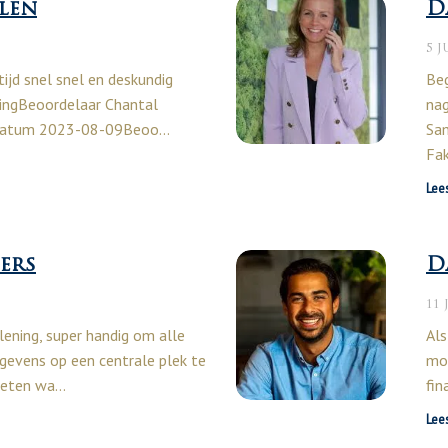
len
D
5 J
tijd snel snel en deskundig
Beg
ingBeoordelaar Chantal
na
sdatum 2023-08-09Beoo…
Sa
Fa
Lee
ers
D
11 
ening, super handig om alle
Als
egevens op een centrale plek te
moe
 weten wa…
fin
Lee