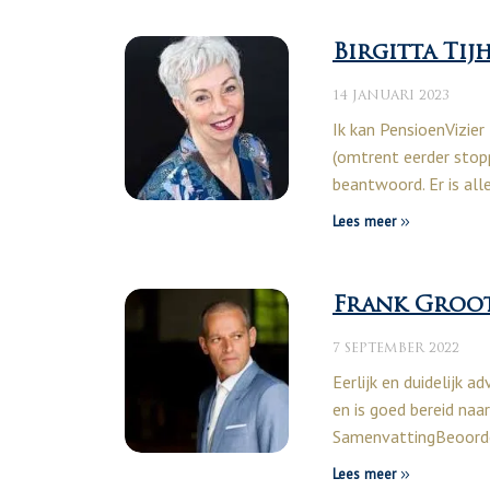
Birgitta Tij
14 JANUARI 2023
Ik kan PensioenVizier
(omtrent eerder stop
beantwoord. Er is alle
Lees meer
Frank Groo
7 SEPTEMBER 2022
Eerlijk en duidelijk a
en is goed bereid naar 
SamenvattingBeoorde
Lees meer