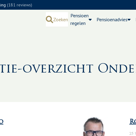
ling
(181 reviews)
Pensioen
Zoeken
Pensioenadvies
regelen
tie-overzicht Ond
o
R
25 