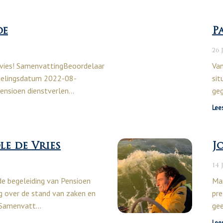
oe
P
26 
advies! SamenvattingBeoordelaar
Van
delingsdatum 2022-08-
sit
ensioen dienstverlen…
geg
Lee
le de Vries
J
14 
de begeleiding van Pensioen
Mar
leg over de stand van zaken en
pre
 Samenvatt…
gee
Lee