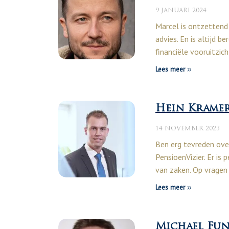
9 JANUARI 2024
Marcel is ontzettend 
advies. En is altijd b
financiële vooruitzic
Lees meer
Hein Krame
14 NOVEMBER 2023
Ben erg tevreden ove
PensioenVizier. Er is 
van zaken. Op vrage
Lees meer
Michael Fu