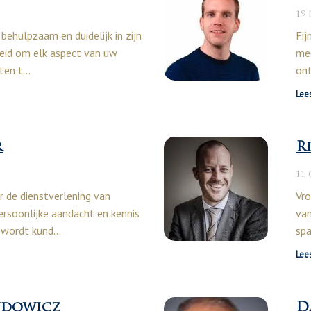
19
behulpzaam en duidelijk in zijn
Fij
ereid om elk aspect van uw
med
hten t…
ont
Lee
r
R
11
r de dienstverlening van
Vro
persoonlijke aandacht en kennis
van
n wordt kund…
spa
Lee
ndowicz
D