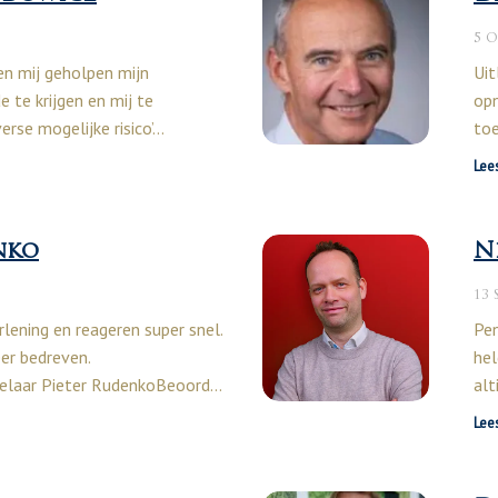
5 
n mij geholpen mijn
Uit
 te krijgen en mij te
opn
rse mogelijke risico’…
toe
Lee
nko
N
13 
lening en reageren super snel.
Pen
er bedreven.
hel
elaar Pieter RudenkoBeoord…
alt
Lee