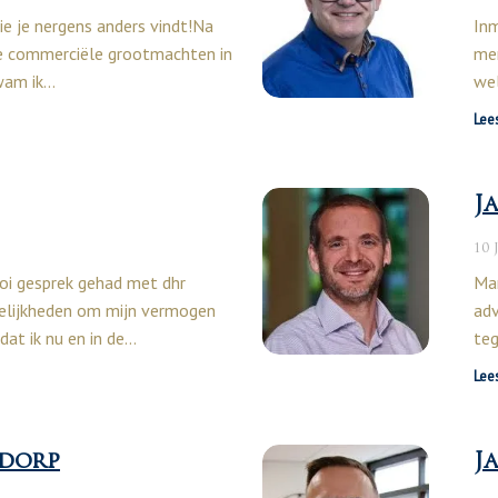
die je nergens anders vindt!Na
Inm
 de commerciële grootmachten in
mer
wam ik…
wel
Lee
J
10 
oi gesprek gehad met dhr
Mar
elijkheden om mijn vermogen
adv
dat ik nu en in de…
te
Lee
sdorp
J