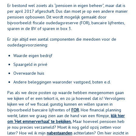
Er bestond wel zoiets als “pensioen in eigen beheer”, maar dat is
per april 2017 afgeschaft. Dus dan moet je op een andere manier
pensioen opbouwen. Dit wordt mogelijk gemaakt door
bijvoorbeeld: fiscale oudedagsreserve (FOR), bancaire lijfrentes,
sparen in de BV of sparen in box 3.
Er zijn altijd een aantal componenten die meedoen voor de
oudedagsvoorziening:
Waarde eigen bedrijf
Spaargeld in privé
Overwaarde huis
Andere beleggingen waaronder vastgoed, boten e.d.
Pas als we deze posten op waarde hebben meegenomen gaan
we kijken of er een tekort is, en zo ja hoeveel dat is! Vervolgens
kijken we of we fiscaal gunstig kunnen en willen sparen in
bijvoorbeeld bancaire lijfrentes of
FOR
. Hoe financial planning
werkt, laten we graag zien aan de hand van een filmpje,
klik hier
om ‘Het emmerverhaal’ te bekijken.
Maar hoeveel pensioen heb
je nou precies verzameld? Moet ik nog geld opzij zetten voor
later? Hoe wil ik mijn
nabestaanden
achterlaten? Om hier inzicht in