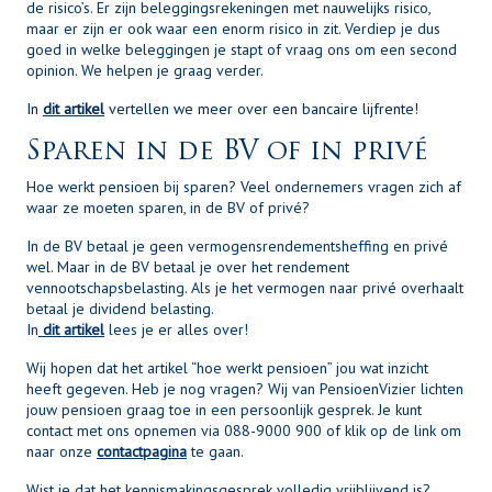
de risico’s. Er zijn beleggingsrekeningen met nauwelijks risico,
maar er zijn er ook waar een enorm risico in zit. Verdiep je dus
goed in welke beleggingen je stapt of vraag ons om een second
opinion. We helpen je graag verder.
In
dit artikel
vertellen we meer over een bancaire lijfrente!
Sparen in de BV of in privé
Hoe werkt pensioen bij sparen? Veel ondernemers vragen zich af
waar ze moeten sparen, in de BV of privé?
In de BV betaal je geen vermogensrendementsheffing en privé
wel. Maar in de BV betaal je over het rendement
vennootschapsbelasting. Als je het vermogen naar privé overhaalt
betaal je dividend belasting.
In
dit artikel
lees je er alles over!
Wij hopen dat het artikel “hoe werkt pensioen” jou wat inzicht
heeft gegeven. Heb je nog vragen? Wij van PensioenVizier lichten
jouw pensioen graag toe in een persoonlijk gesprek. Je kunt
contact met ons opnemen via 088-9000 900 of klik op de link om
naar onze
contactpagina
te gaan.
Wist je dat het kennismakingsgesprek volledig vrijblijvend is?