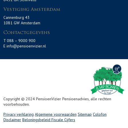
Vestiging Amsterdam
Cannenburg 43
1081 GW Amsterdam
Contactgegevens
T 088 – 9000 900
E info@pensioenvizier.nl
Copyright © 2024 PensioenVizier Pensioenadvies, alle rechten
voorbehouden.
Privacy verklaring
Algemene voorwaarden
Sitemap
Colofon
Disclaimer
Beloningsbeleid
Fiscale Cijfers